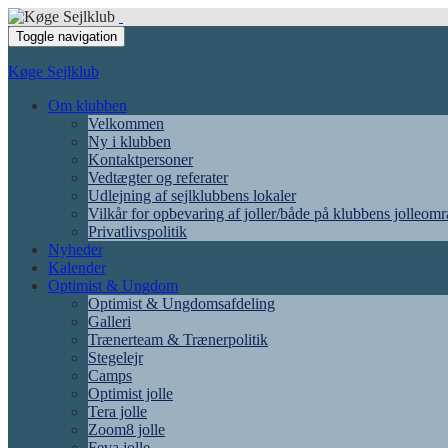
Toggle navigation
Køge Sejlklub
Om klubben
Velkommen
Ny i klubben
Kontaktpersoner
Vedtægter og referater
Udlejning af sejlklubbens lokaler
Vilkår for opbevaring af joller/både på klubbens jolleom
Privatlivspolitik
Nyheder
Kalender
Optimist & Ungdom
Optimist & Ungdomsafdeling
Galleri
Trænerteam & Trænerpolitik
Stegelejr
Camps
Optimist jolle
Tera jolle
Zoom8 jolle
Feva jolle