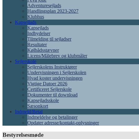
Adventuresejlads
Handlingsplan 2023-2027
Klubhus
Kapsejlads
Kapsejlads
Indbydelser
Tilmelding til sejladser
Resultater
Kølbådsstævner
Licens/Målebrev og klubmåler
Sejlerskole
Sejlerskolens Instruktører
Undervisningen i Sejlerskolen
Hvad koster undervisningen
Vigtige Datoer 2026
Certificeret Sejlerskole
Dokumenter til download
Kapsejladsskole
Sæsonkort
Indmeld/Betal
Indmeldelse og betalinger
Opdater adresse/kontakt-oplysninger
Bestyrelsesmøde