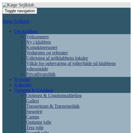
Toggle navigation
Køge Sejlklub
Om klubben
Velkommen
Ny i klubben
Kontaktpersoner
Vedtægter og referater
Udlejning af sejlklubbens lokaler
Vilkår for opbevaring af joller/både på klubbens
jolleområde
Privatlivspolitik
Nyheder
Kalender
Optimist & Ungdom
Optimist & Ungdomsafdeling
Galleri
Trænerteam & Trænerpolitik
Stegelejr
Camps
Optimist jolle
Tera jolle
Zoom8 jolle