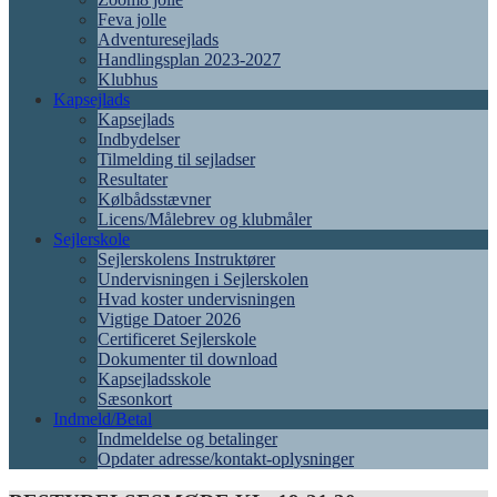
Feva jolle
Adventuresejlads
Handlingsplan 2023-2027
Klubhus
Kapsejlads
Kapsejlads
Indbydelser
Tilmelding til sejladser
Resultater
Kølbådsstævner
Licens/Målebrev og klubmåler
Sejlerskole
Sejlerskolens Instruktører
Undervisningen i Sejlerskolen
Hvad koster undervisningen
Vigtige Datoer 2026
Certificeret Sejlerskole
Dokumenter til download
Kapsejladsskole
Sæsonkort
Indmeld/Betal
Indmeldelse og betalinger
Opdater adresse/kontakt-oplysninger