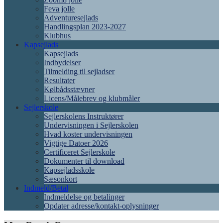
Feva jolle
Adventuresejlads
Handlingsplan 2023-2027
Klubhus
Kapsejlads
Kapsejlads
Indbydelser
Tilmelding til sejladser
Resultater
Kølbådsstævner
Licens/Målebrev og klubmåler
Sejlerskole
Sejlerskolens Instruktører
Undervisningen i Sejlerskolen
Hvad koster undervisningen
Vigtige Datoer 2026
Certificeret Sejlerskole
Dokumenter til download
Kapsejladsskole
Sæsonkort
Indmeld/Betal
Indmeldelse og betalinger
Opdater adresse/kontakt-oplysninger