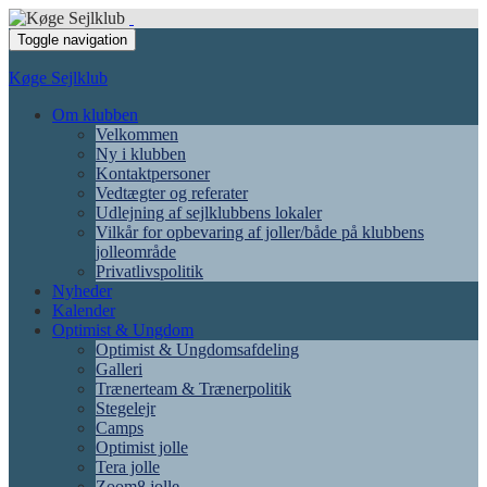
Toggle navigation
Køge Sejlklub
Om klubben
Velkommen
Ny i klubben
Kontaktpersoner
Vedtægter og referater
Udlejning af sejlklubbens lokaler
Vilkår for opbevaring af joller/både på klubbens
jolleområde
Privatlivspolitik
Nyheder
Kalender
Optimist & Ungdom
Optimist & Ungdomsafdeling
Galleri
Trænerteam & Trænerpolitik
Stegelejr
Camps
Optimist jolle
Tera jolle
Zoom8 jolle