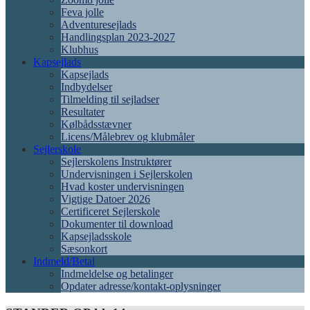
Feva jolle
Adventuresejlads
Handlingsplan 2023-2027
Klubhus
Kapsejlads
Kapsejlads
Indbydelser
Tilmelding til sejladser
Resultater
Kølbådsstævner
Licens/Målebrev og klubmåler
Sejlerskole
Sejlerskolens Instruktører
Undervisningen i Sejlerskolen
Hvad koster undervisningen
Vigtige Datoer 2026
Certificeret Sejlerskole
Dokumenter til download
Kapsejladsskole
Sæsonkort
Indmeld/Betal
Indmeldelse og betalinger
Opdater adresse/kontakt-oplysninger