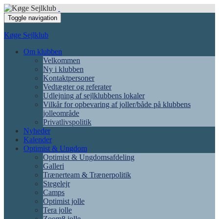
Toggle navigation
Køge Sejlklub
Om klubben
Velkommen
Ny i klubben
Kontaktpersoner
Vedtægter og referater
Udlejning af sejlklubbens lokaler
Vilkår for opbevaring af joller/både på klubbens
jolleområde
Privatlivspolitik
Nyheder
Kalender
Optimist & Ungdom
Optimist & Ungdomsafdeling
Galleri
Trænerteam & Trænerpolitik
Stegelejr
Camps
Optimist jolle
Tera jolle
Zoom8 jolle