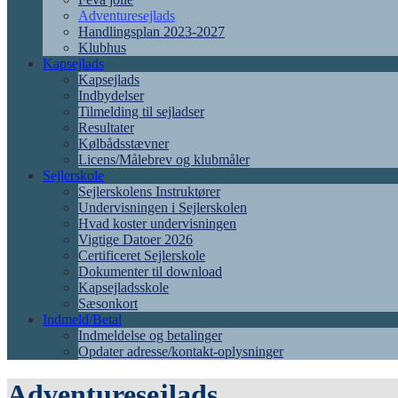
Adventuresejlads
Handlingsplan 2023-2027
Klubhus
Kapsejlads
Kapsejlads
Indbydelser
Tilmelding til sejladser
Resultater
Kølbådsstævner
Licens/Målebrev og klubmåler
Sejlerskole
Sejlerskolens Instruktører
Undervisningen i Sejlerskolen
Hvad koster undervisningen
Vigtige Datoer 2026
Certificeret Sejlerskole
Dokumenter til download
Kapsejladsskole
Sæsonkort
Indmeld/Betal
Indmeldelse og betalinger
Opdater adresse/kontakt-oplysninger
Adventuresejlads