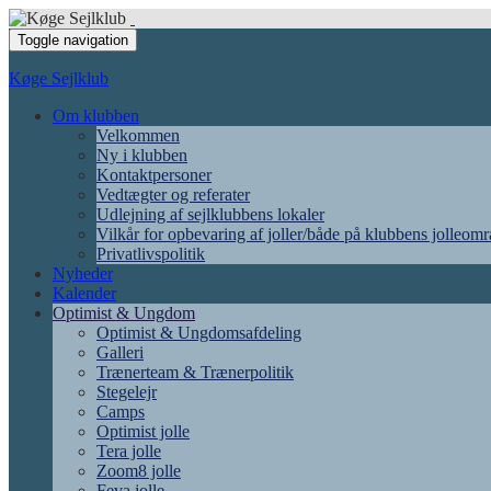
Toggle navigation
Køge Sejlklub
Om klubben
Velkommen
Ny i klubben
Kontaktpersoner
Vedtægter og referater
Udlejning af sejlklubbens lokaler
Vilkår for opbevaring af joller/både på klubbens jolleom
Privatlivspolitik
Nyheder
Kalender
Optimist & Ungdom
Optimist & Ungdomsafdeling
Galleri
Trænerteam & Trænerpolitik
Stegelejr
Camps
Optimist jolle
Tera jolle
Zoom8 jolle
Feva jolle