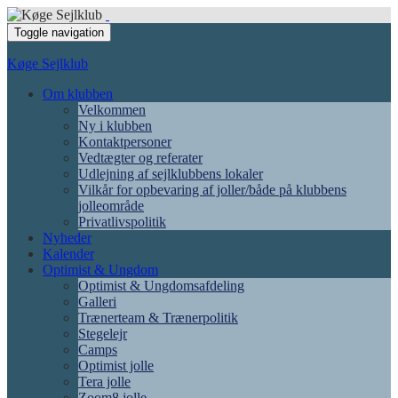
Toggle navigation
Køge Sejlklub
Om klubben
Velkommen
Ny i klubben
Kontaktpersoner
Vedtægter og referater
Udlejning af sejlklubbens lokaler
Vilkår for opbevaring af joller/både på klubbens
jolleområde
Privatlivspolitik
Nyheder
Kalender
Optimist & Ungdom
Optimist & Ungdomsafdeling
Galleri
Trænerteam & Trænerpolitik
Stegelejr
Camps
Optimist jolle
Tera jolle
Zoom8 jolle