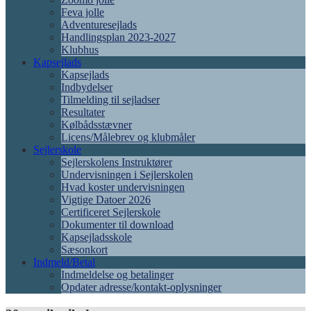
Feva jolle
Adventuresejlads
Handlingsplan 2023-2027
Klubhus
Kapsejlads
Kapsejlads
Indbydelser
Tilmelding til sejladser
Resultater
Kølbådsstævner
Licens/Målebrev og klubmåler
Sejlerskole
Sejlerskolens Instruktører
Undervisningen i Sejlerskolen
Hvad koster undervisningen
Vigtige Datoer 2026
Certificeret Sejlerskole
Dokumenter til download
Kapsejladsskole
Sæsonkort
Indmeld/Betal
Indmeldelse og betalinger
Opdater adresse/kontakt-oplysninger