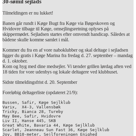
30-sømil sejlads
Tilmeldingen er nu lukket!
Banen går rundt i Køge Bugt fra Køge via Bøgeskoven og
Hvidovre tilbage til Køge, omsejlingsretning oplyses på
skippermødet. Sejladsen startes efter omvendt handicap. Således at
bådene skulle komme samlet i mål.
Kommer du fra en af vore naboklubber og skal deltage i sejladsen
ligger du gratis i Køge Marina fra fredag d. 27. september – mandag
d. 1. oktober.
Kom og hyg med dine medsejler. Vi tænder grillen lørdag aften ved
18 tiden for vore udenbys og lokale deltagere ved klubhuset.
Sidste tilmeldingsfrist d. 20. September
Foreløbig deltagerliste (opdateret 21/9):
Bussen, Safir, Køge Sejlklub
Varix,  X4-3, Vallensbæk
Tricky, Bianca 28, Tureby
May Bee, Safir, Hvidovre
Liv II, Hanse 445, SKB
Great White, Bavaria 44, Køge Sejlklub

Scarlet, Jeanneau Sun Fast 36, Køge Sejlklub

Joy, BB10-meter, Sejlforeningen Enighed
