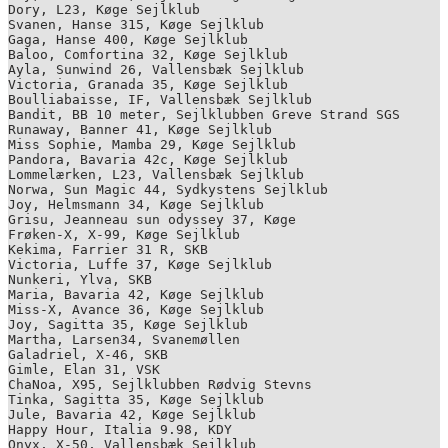
Dory, L23, Køge Sejlklub

Svanen, Hanse 315, Køge Sejlklub

Gaga, Hanse 400, Køge Sejlklub

Baloo, Comfortina 32, Køge Sejlklub

Ayla, Sunwind 26, Vallensbæk Sejlklub

Victoria, Granada 35, Køge Sejlklub

Boulliabaisse, IF, Vallensbæk Sejlklub

Bandit, BB 10 meter, Sejlklubben Greve Strand SGS

Runaway, Banner 41, Køge Sejlklub

Miss Sophie, Mamba 29, Køge Sejlklub

Pandora, Bavaria 42c, Køge Sejlklub

Lommelærken, L23, Vallensbæk Sejlklub

Norwa, Sun Magic 44, Sydkystens Sejlklub

Joy, Helmsmann 34, Køge Sejlklub

Grisu, Jeanneau sun odyssey 37, Køge

Frøken-X, X-99, Køge Sejlklub

Kekima, Farrier 31 R, SKB

Victoria, Luffe 37, Køge Sejlklub

Nunkeri, Ylva, SKB

Maria, Bavaria 42, Køge Sejlklub

Miss-X, Avance 36, Køge Sejlklub

Joy, Sagitta 35, Køge Sejlklub

Martha, Larsen34, Svanemøllen

Galadriel, X-46, SKB

Gimle, Elan 31, VSK

ChaNoa, X95, Sejlklubben Rødvig Stevns

Tinka, Sagitta 35, Køge Sejlklub

Jule, Bavaria 42, Køge Sejlklub

Happy Hour, Italia 9.98, KDY

Onyx, X-50, Vallensbæk Sejlklub
