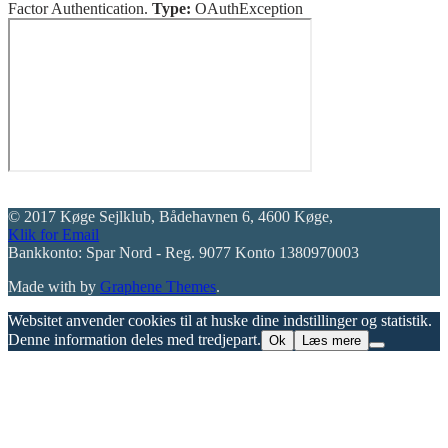
Factor Authentication.
Type:
OAuthException
© 2017 Køge Sejlklub, Bådehavnen 6, 4600 Køge,
Klik for Email
Bankkonto: Spar Nord - Reg. 9077 Konto 1380970003
Made with
by
Graphene Themes
.
Websitet anvender cookies til at huske dine indstillinger og statistik.
Denne information deles med tredjepart.
Ok
Læs mere