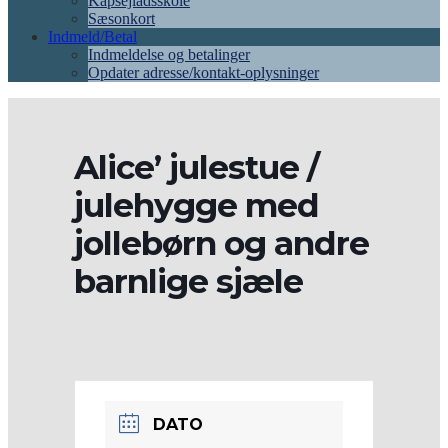
Kapsejladsskole
Sæsonkort
Indmeld/Betal
Indmeldelse og betalinger
Opdater adresse/kontakt-oplysninger
Alice’ julestue /
julehygge med
jollebørn og andre
barnlige sjæle
DATO