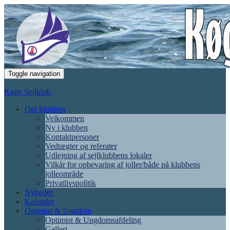
Toggle navigation
Køge Sejlklub
Om klubben
Velkommen
Ny i klubben
Kontaktpersoner
Vedtægter og referater
Udlejning af sejlklubbens lokaler
Vilkår for opbevaring af joller/både på klubbens
jolleområde
Privatlivspolitik
Nyheder
Kalender
Optimist & Ungdom
Optimist & Ungdomsafdeling
Galleri