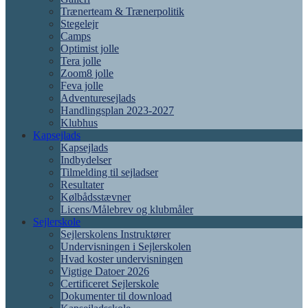
Trænerteam & Trænerpolitik
Stegelejr
Camps
Optimist jolle
Tera jolle
Zoom8 jolle
Feva jolle
Adventuresejlads
Handlingsplan 2023-2027
Klubhus
Kapsejlads
Kapsejlads
Indbydelser
Tilmelding til sejladser
Resultater
Kølbådsstævner
Licens/Målebrev og klubmåler
Sejlerskole
Sejlerskolens Instruktører
Undervisningen i Sejlerskolen
Hvad koster undervisningen
Vigtige Datoer 2026
Certificeret Sejlerskole
Dokumenter til download