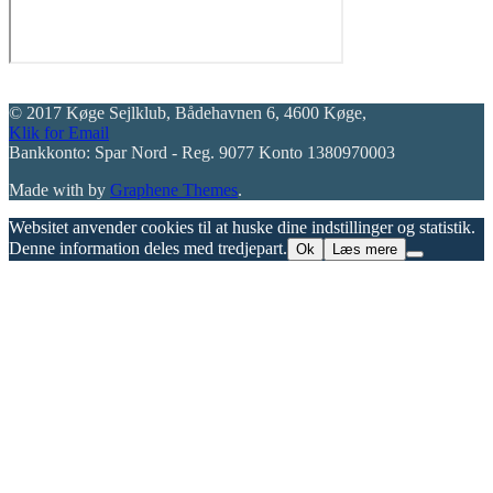
© 2017 Køge Sejlklub, Bådehavnen 6, 4600 Køge,
Klik for Email
Bankkonto: Spar Nord - Reg. 9077 Konto 1380970003
Made with
by
Graphene Themes
.
Websitet anvender cookies til at huske dine indstillinger og statistik.
Denne information deles med tredjepart.
Ok
Læs mere