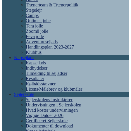
Trænerteam & Trænerpolitik
Stegelejr
Camps
Optimist jolle
Tera jolle
Zoom8 jolle
Feva jolle
Adventuresejlads
Handlingsplan 2023-2027
Klubhus
Kapsejlads
Kapsejlads
Indbydelser
Tilmelding til sejladser
Resultater
Kølbådsstævner
Licens/Målebrev og klubmåler
Sejlerskole
Sejlerskolens Instruktører
Undervisningen i Sejlerskolen
Hvad koster undervisningen
Vigtige Datoer 2026
Certificeret Sejlerskole
Dokumenter til download