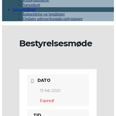
Kapsejladsskole
Sæsonkort
Indmeld/Betal
Indmeldelse og betalinger
Opdater adresse/kontakt-oplysninger
Bestyrelsesmøde
DATO
13 feb 2020
Expired!
TID