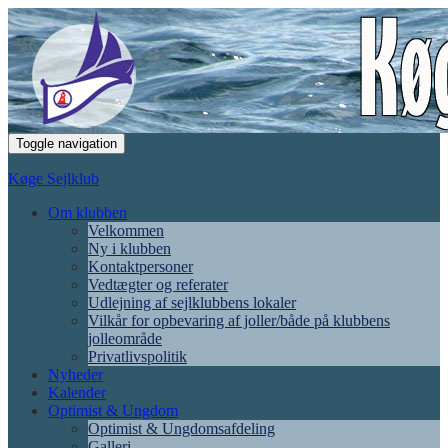
Toggle navigation
Køge Sejlklub
Om klubben
Velkommen
Ny i klubben
Kontaktpersoner
Vedtægter og referater
Udlejning af sejlklubbens lokaler
Vilkår for opbevaring af joller/både på klubbens
jolleområde
Privatlivspolitik
Nyheder
Kalender
Optimist & Ungdom
Optimist & Ungdomsafdeling
Galleri