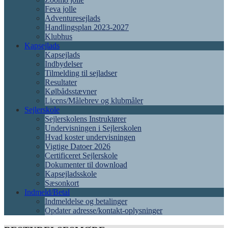
Feva jolle
Adventuresejlads
Handlingsplan 2023-2027
Klubhus
Kapsejlads
Kapsejlads
Indbydelser
Tilmelding til sejladser
Resultater
Kølbådsstævner
Licens/Målebrev og klubmåler
Sejlerskole
Sejlerskolens Instruktører
Undervisningen i Sejlerskolen
Hvad koster undervisningen
Vigtige Datoer 2026
Certificeret Sejlerskole
Dokumenter til download
Kapsejladsskole
Sæsonkort
Indmeld/Betal
Indmeldelse og betalinger
Opdater adresse/kontakt-oplysninger