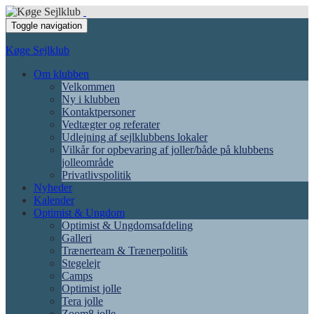
Toggle navigation
Køge Sejlklub
Om klubben
Velkommen
Ny i klubben
Kontaktpersoner
Vedtægter og referater
Udlejning af sejlklubbens lokaler
Vilkår for opbevaring af joller/både på klubbens
jolleområde
Privatlivspolitik
Nyheder
Kalender
Optimist & Ungdom
Optimist & Ungdomsafdeling
Galleri
Trænerteam & Trænerpolitik
Stegelejr
Camps
Optimist jolle
Tera jolle
Zoom8 jolle