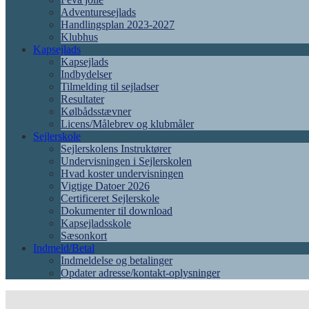
Adventuresejlads
Handlingsplan 2023-2027
Klubhus
Kapsejlads
Kapsejlads
Indbydelser
Tilmelding til sejladser
Resultater
Kølbådsstævner
Licens/Målebrev og klubmåler
Sejlerskole
Sejlerskolens Instruktører
Undervisningen i Sejlerskolen
Hvad koster undervisningen
Vigtige Datoer 2026
Certificeret Sejlerskole
Dokumenter til download
Kapsejladsskole
Sæsonkort
Indmeld/Betal
Indmeldelse og betalinger
Opdater adresse/kontakt-oplysninger