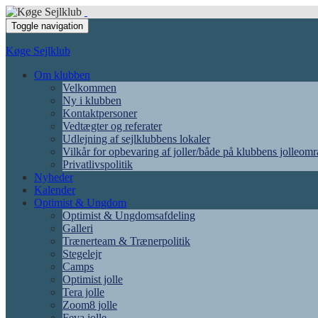
Toggle navigation
Køge Sejlklub
Om klubben
Velkommen
Ny i klubben
Kontaktpersoner
Vedtægter og referater
Udlejning af sejlklubbens lokaler
Vilkår for opbevaring af joller/både på klubbens jolleom
Privatlivspolitik
Nyheder
Kalender
Optimist & Ungdom
Optimist & Ungdomsafdeling
Galleri
Trænerteam & Trænerpolitik
Stegelejr
Camps
Optimist jolle
Tera jolle
Zoom8 jolle
Feva jolle