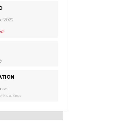
O
c 2022
ed!
ay
ATION
uset
ejlklub, Køge