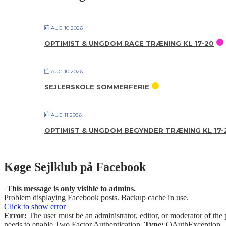
AUG 10 2026
OPTIMIST & UNGDOM RACE TRÆNING KL 17-20
AUG 10 2026
SEJLERSKOLE SOMMERFERIE
AUG 11 2026
OPTIMIST & UNGDOM BEGYNDER TRÆNING KL 17-
Køge Sejlklub på Facebook
This message is only visible to admins.
Problem displaying Facebook posts. Backup cache in use.
Click to show error
Error:
The user must be an administrator, editor, or moderator of the 
needs to enable Two Factor Authentication.
Type:
OAuthException