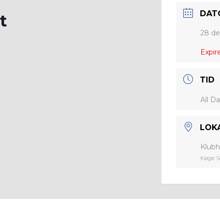
DAT
t
28 de
Expir
TID
All D
LOK
Klubh
Køge S