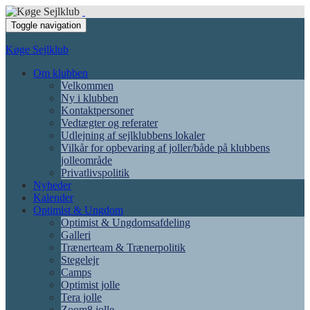
Toggle navigation
Køge Sejlklub
Om klubben
Velkommen
Ny i klubben
Kontaktpersoner
Vedtægter og referater
Udlejning af sejlklubbens lokaler
Vilkår for opbevaring af joller/både på klubbens
jolleområde
Privatlivspolitik
Nyheder
Kalender
Optimist & Ungdom
Optimist & Ungdomsafdeling
Galleri
Trænerteam & Trænerpolitik
Stegelejr
Camps
Optimist jolle
Tera jolle
Zoom8 jolle