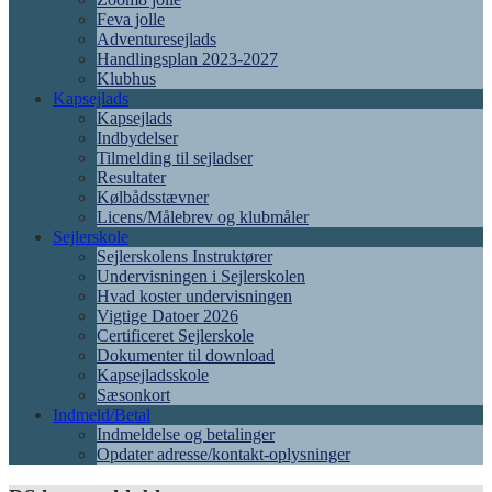
Feva jolle
Adventuresejlads
Handlingsplan 2023-2027
Klubhus
Kapsejlads
Kapsejlads
Indbydelser
Tilmelding til sejladser
Resultater
Kølbådsstævner
Licens/Målebrev og klubmåler
Sejlerskole
Sejlerskolens Instruktører
Undervisningen i Sejlerskolen
Hvad koster undervisningen
Vigtige Datoer 2026
Certificeret Sejlerskole
Dokumenter til download
Kapsejladsskole
Sæsonkort
Indmeld/Betal
Indmeldelse og betalinger
Opdater adresse/kontakt-oplysninger