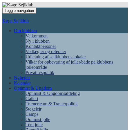
Toggle navigation
Køge Sejlklub
Om klubben
Velkommen
Ny i klubben
Kontaktpersoner
Vedtægter og referater
Udlejning af sejlklubbens lokaler
Vilkår for opbevaring af joller/både på klubbens
jolleområde
Privatlivspolitik
Nyheder
Kalender
Optimist & Ungdom
Optimist & Ungdomsafdeling
Galleri
Trænerteam & Trænerpolitik
Stegelejr
Camps
Optimist jolle
Tera jolle
Zoom8 jolle