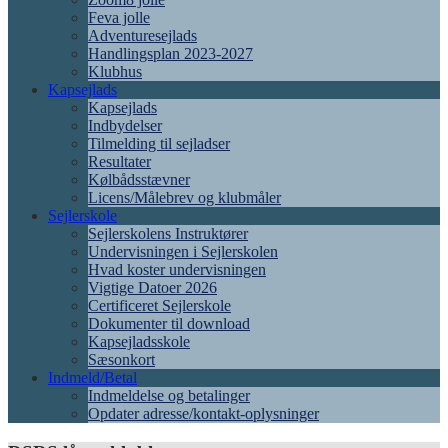
Feva jolle
Adventuresejlads
Handlingsplan 2023-2027
Klubhus
Kapsejlads
Kapsejlads
Indbydelser
Tilmelding til sejladser
Resultater
Kølbådsstævner
Licens/Målebrev og klubmåler
Sejlerskole
Sejlerskolens Instruktører
Undervisningen i Sejlerskolen
Hvad koster undervisningen
Vigtige Datoer 2026
Certificeret Sejlerskole
Dokumenter til download
Kapsejladsskole
Sæsonkort
Indmeld/Betal
Indmeldelse og betalinger
Opdater adresse/kontakt-oplysninger