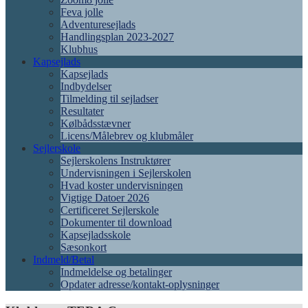
Feva jolle
Adventuresejlads
Handlingsplan 2023-2027
Klubhus
Kapsejlads
Kapsejlads
Indbydelser
Tilmelding til sejladser
Resultater
Kølbådsstævner
Licens/Målebrev og klubmåler
Sejlerskole
Sejlerskolens Instruktører
Undervisningen i Sejlerskolen
Hvad koster undervisningen
Vigtige Datoer 2026
Certificeret Sejlerskole
Dokumenter til download
Kapsejladsskole
Sæsonkort
Indmeld/Betal
Indmeldelse og betalinger
Opdater adresse/kontakt-oplysninger