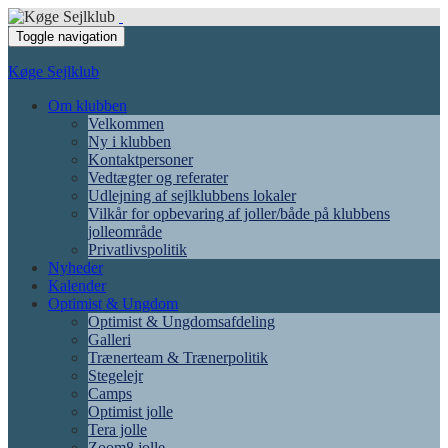
Toggle navigation
Køge Sejlklub
Om klubben
Velkommen
Ny i klubben
Kontaktpersoner
Vedtægter og referater
Udlejning af sejlklubbens lokaler
Vilkår for opbevaring af joller/både på klubbens
jolleområde
Privatlivspolitik
Nyheder
Kalender
Optimist & Ungdom
Optimist & Ungdomsafdeling
Galleri
Trænerteam & Trænerpolitik
Stegelejr
Camps
Optimist jolle
Tera jolle
Zoom8 jolle