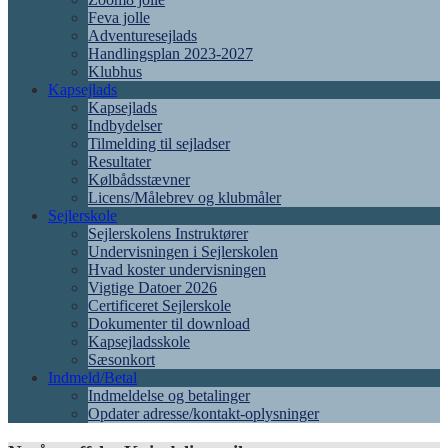
Feva jolle
Adventuresejlads
Handlingsplan 2023-2027
Klubhus
Kapsejlads
Kapsejlads
Indbydelser
Tilmelding til sejladser
Resultater
Kølbådsstævner
Licens/Målebrev og klubmåler
Sejlerskole
Sejlerskolens Instruktører
Undervisningen i Sejlerskolen
Hvad koster undervisningen
Vigtige Datoer 2026
Certificeret Sejlerskole
Dokumenter til download
Kapsejladsskole
Sæsonkort
Indmeld/Betal
Indmeldelse og betalinger
Opdater adresse/kontakt-oplysninger