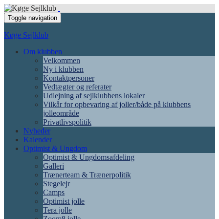
Toggle navigation
Køge Sejlklub
Om klubben
Velkommen
Ny i klubben
Kontaktpersoner
Vedtægter og referater
Udlejning af sejlklubbens lokaler
Vilkår for opbevaring af joller/både på klubbens
jolleområde
Privatlivspolitik
Nyheder
Kalender
Optimist & Ungdom
Optimist & Ungdomsafdeling
Galleri
Trænerteam & Trænerpolitik
Stegelejr
Camps
Optimist jolle
Tera jolle
Zoom8 jolle