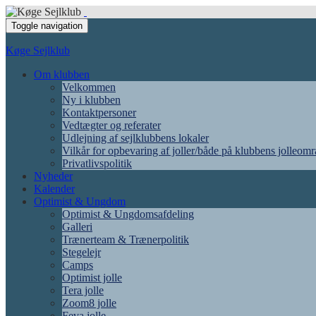
Toggle navigation
Køge Sejlklub
Om klubben
Velkommen
Ny i klubben
Kontaktpersoner
Vedtægter og referater
Udlejning af sejlklubbens lokaler
Vilkår for opbevaring af joller/både på klubbens jolleom
Privatlivspolitik
Nyheder
Kalender
Optimist & Ungdom
Optimist & Ungdomsafdeling
Galleri
Trænerteam & Trænerpolitik
Stegelejr
Camps
Optimist jolle
Tera jolle
Zoom8 jolle
Feva jolle