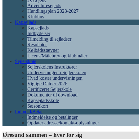
Adventuresejlads
Handlingsplan 2023-2027
Klubhus
Kapsejlads
Kapsejlads
Indbydelser
Tilmelding til sejladser
Resultater
Kølbådsstævner
Licens/Målebrev og klubmåler
Sejlerskole
Sejlerskolens Instruktører
Undervisningen i Sejlerskolen
Hvad koster undervisningen
Vigtige Datoer 2026
Certificeret Sejlerskole
Dokumenter til download
Kapsejladsskole
Sæsonkort
Indmeld/Betal
Indmeldelse og betalinger
Opdater adresse/kontakt-oplysninger
Øresund sammen – hver for sig