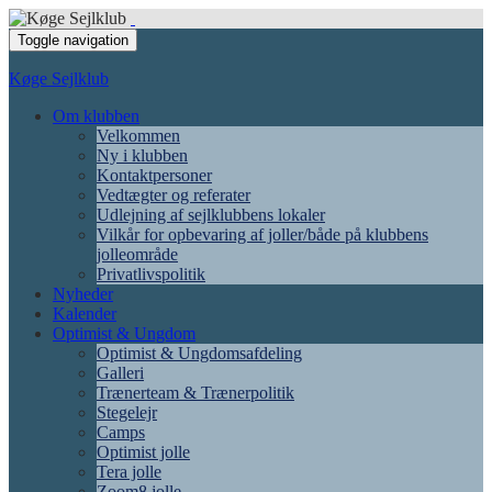
Toggle navigation
Køge Sejlklub
Om klubben
Velkommen
Ny i klubben
Kontaktpersoner
Vedtægter og referater
Udlejning af sejlklubbens lokaler
Vilkår for opbevaring af joller/både på klubbens
jolleområde
Privatlivspolitik
Nyheder
Kalender
Optimist & Ungdom
Optimist & Ungdomsafdeling
Galleri
Trænerteam & Trænerpolitik
Stegelejr
Camps
Optimist jolle
Tera jolle
Zoom8 jolle