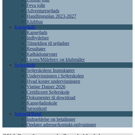
Feva jolle
Adventuresejlads
Handlingsplan 2023-2027
Klubhus
Kapsejlads
Kapsejlads
Indbydelser
Tilmelding til sejladser
Resultater
Kølbådsstævner
Licens/Målebrev og klubmåler
Sejlerskole
Sejlerskolens Instruktører
Undervisningen i Sejlerskolen
Hvad koster undervisningen
Vigtige Datoer 2026
Certificeret Sejlerskole
Dokumenter til download
Kapsejladsskole
Sæsonkort
Indmeld/Betal
Indmeldelse og betalinger
Opdater adresse/kontakt-oplysninger