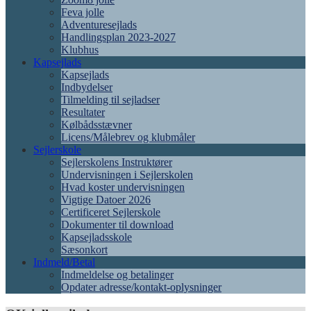
Feva jolle
Adventuresejlads
Handlingsplan 2023-2027
Klubhus
Kapsejlads
Kapsejlads
Indbydelser
Tilmelding til sejladser
Resultater
Kølbådsstævner
Licens/Målebrev og klubmåler
Sejlerskole
Sejlerskolens Instruktører
Undervisningen i Sejlerskolen
Hvad koster undervisningen
Vigtige Datoer 2026
Certificeret Sejlerskole
Dokumenter til download
Kapsejladsskole
Sæsonkort
Indmeld/Betal
Indmeldelse og betalinger
Opdater adresse/kontakt-oplysninger