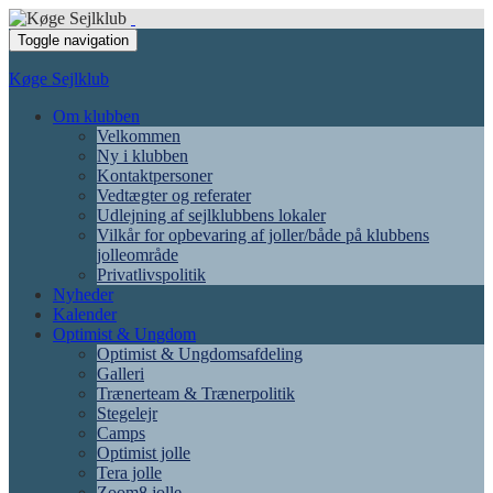
Toggle navigation
Køge Sejlklub
Om klubben
Velkommen
Ny i klubben
Kontaktpersoner
Vedtægter og referater
Udlejning af sejlklubbens lokaler
Vilkår for opbevaring af joller/både på klubbens
jolleområde
Privatlivspolitik
Nyheder
Kalender
Optimist & Ungdom
Optimist & Ungdomsafdeling
Galleri
Trænerteam & Trænerpolitik
Stegelejr
Camps
Optimist jolle
Tera jolle
Zoom8 jolle