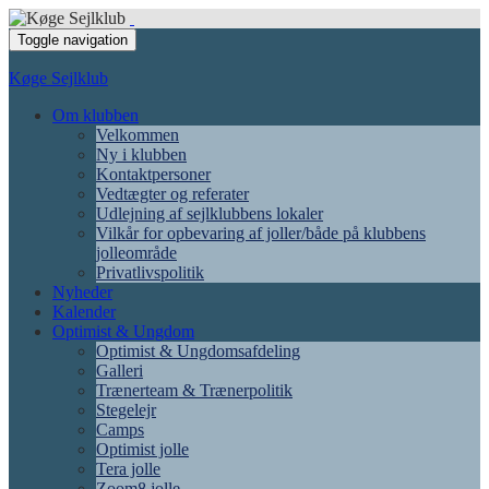
Toggle navigation
Køge Sejlklub
Om klubben
Velkommen
Ny i klubben
Kontaktpersoner
Vedtægter og referater
Udlejning af sejlklubbens lokaler
Vilkår for opbevaring af joller/både på klubbens
jolleområde
Privatlivspolitik
Nyheder
Kalender
Optimist & Ungdom
Optimist & Ungdomsafdeling
Galleri
Trænerteam & Trænerpolitik
Stegelejr
Camps
Optimist jolle
Tera jolle
Zoom8 jolle