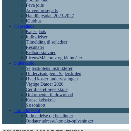
Feva jolle
Adventuresejlads
Handlingsplan 2023-2027
Klubhus
Kapsejlads
Kapsejlads
Indbydelser
Tilmelding til sejladser
Resultater
Kølbådsstævner
Licens/Målebrev og klubmåler
Sejlerskole
Sejlerskolens Instruktører
Undervisningen i Sejlerskolen
Hvad koster undervisningen
Vigtige Datoer 2026
Certificeret Sejlerskole
Dokumenter til download
Kapsejladsskole
Sæsonkort
Indmeld/Betal
Indmeldelse og betalinger
Opdater adresse/kontakt-oplysninger