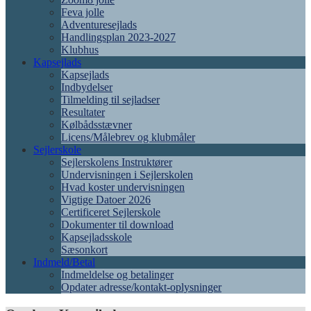
Feva jolle
Adventuresejlads
Handlingsplan 2023-2027
Klubhus
Kapsejlads
Kapsejlads
Indbydelser
Tilmelding til sejladser
Resultater
Kølbådsstævner
Licens/Målebrev og klubmåler
Sejlerskole
Sejlerskolens Instruktører
Undervisningen i Sejlerskolen
Hvad koster undervisningen
Vigtige Datoer 2026
Certificeret Sejlerskole
Dokumenter til download
Kapsejladsskole
Sæsonkort
Indmeld/Betal
Indmeldelse og betalinger
Opdater adresse/kontakt-oplysninger