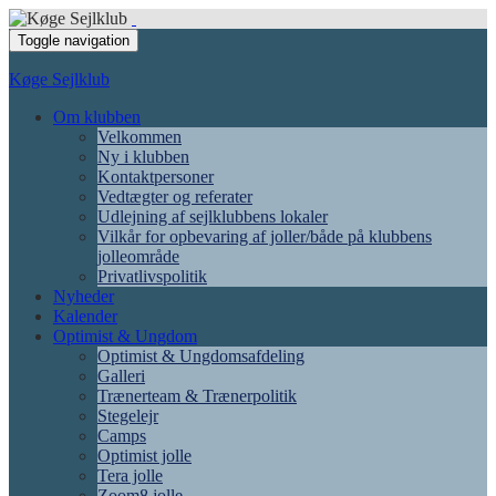
Toggle navigation
Køge Sejlklub
Om klubben
Velkommen
Ny i klubben
Kontaktpersoner
Vedtægter og referater
Udlejning af sejlklubbens lokaler
Vilkår for opbevaring af joller/både på klubbens
jolleområde
Privatlivspolitik
Nyheder
Kalender
Optimist & Ungdom
Optimist & Ungdomsafdeling
Galleri
Trænerteam & Trænerpolitik
Stegelejr
Camps
Optimist jolle
Tera jolle
Zoom8 jolle