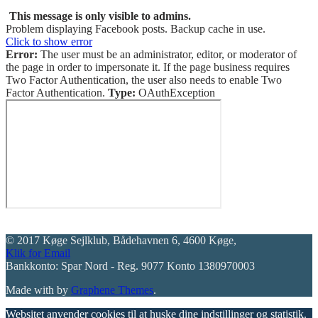
This message is only visible to admins.
Problem displaying Facebook posts. Backup cache in use.
Click to show error
Error:
The user must be an administrator, editor, or moderator of
the page in order to impersonate it. If the page business requires
Two Factor Authentication, the user also needs to enable Two
Factor Authentication.
Type:
OAuthException
© 2017 Køge Sejlklub, Bådehavnen 6, 4600 Køge,
Klik for Email
Bankkonto: Spar Nord - Reg. 9077 Konto 1380970003
Made with
by
Graphene Themes
.
Websitet anvender cookies til at huske dine indstillinger og statistik.