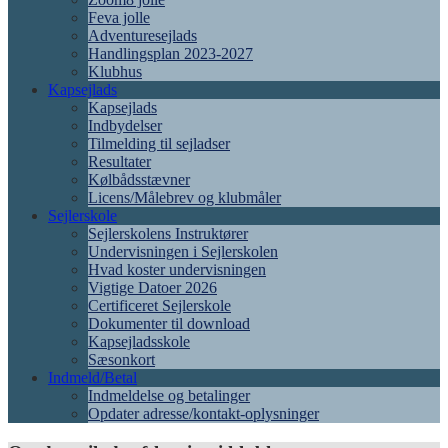
Feva jolle
Adventuresejlads
Handlingsplan 2023-2027
Klubhus
Kapsejlads
Kapsejlads
Indbydelser
Tilmelding til sejladser
Resultater
Kølbådsstævner
Licens/Målebrev og klubmåler
Sejlerskole
Sejlerskolens Instruktører
Undervisningen i Sejlerskolen
Hvad koster undervisningen
Vigtige Datoer 2026
Certificeret Sejlerskole
Dokumenter til download
Kapsejladsskole
Sæsonkort
Indmeld/Betal
Indmeldelse og betalinger
Opdater adresse/kontakt-oplysninger