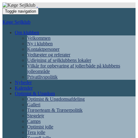
Toggle navigation
Køge Sejlklub
Om klubben
Velkommen
Ny i klubben
Kontaktpersoner
Vedtægter og referater
Udlejning af sejlklubbens lokaler
Vilkår for opbevaring af joller/både på klubbens
jolleområde
Privatlivspolitik
Nyheder
Kalender
Optimist & Ungdom
Optimist & Ungdomsafdeling
Galleri
Trænerteam & Trænerpolitik
Stegelejr
Camps
Optimist jolle
Tera jolle
Zoom8 jolle