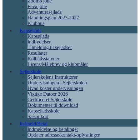
Zoom8 jolle
Feva jolle
Adventuresejlads
Handlingsplan 2023-2027
Klubhus
Kapsejlads
Kapsejlads
Indbydelser
Tilmelding til sejladser
Resultater
Kølbådsstævner
Licens/Målebrev og klubmåler
Sejlerskole
Sejlerskolens Instruktører
Undervisningen i Sejlerskolen
Hvad koster undervisningen
Vigtige Datoer 2026
Certificeret Sejlerskole
Dokumenter til download
Kapsejladsskole
Sæsonkort
Indmeld/Betal
Indmeldelse og betalinger
Opdater adresse/kontakt-oplysninger