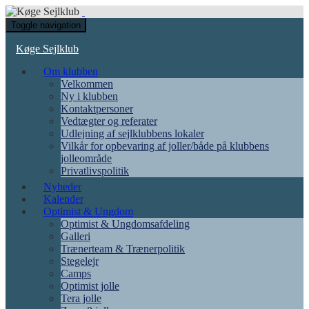
Toggle navigation
Køge Sejlklub
Om klubben
Velkommen
Ny i klubben
Kontaktpersoner
Vedtægter og referater
Udlejning af sejlklubbens lokaler
Vilkår for opbevaring af joller/både på klubbens
jolleområde
Privatlivspolitik
Nyheder
Kalender
Optimist & Ungdom
Optimist & Ungdomsafdeling
Galleri
Trænerteam & Trænerpolitik
Stegelejr
Camps
Optimist jolle
Tera jolle