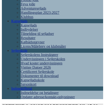
Feva jolle
Adventuresejlads
Handlingsplan 2023-2027
Klubhus
Kapsejlads
Kapsejlads
Indbydelser
Tilmelding til sejladser
Resultater
Kølbådsstævner
Licens/Målebrev og klubmåler
Sejlerskole
Sejlerskolens Instruktører
Undervisningen i Sejlerskolen
Hvad koster undervisningen
Vigtige Datoer 2026
Certificeret Sejlerskole
Dokumenter til download
Kapsejladsskole
Sæsonkort
Indmeld/Betal
Indmeldelse og betalinger
Opdater adresse/kontakt-oplysninger