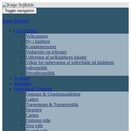
Toggle navigation
Køge Sejlklub
Om klubben
Velkommen
Ny i klubben
Kontaktpersoner
Vedtægter og referater
Udlejning af sejlklubbens lokaler
Vilkår for opbevaring af joller/både på klubbens
jolleområde
Privatlivspolitik
Nyheder
Kalender
Optimist & Ungdom
Optimist & Ungdomsafdeling
Galleri
Trænerteam & Trænerpolitik
Stegelejr
Camps
Optimist jolle
Tera jolle
Zoom8 jolle