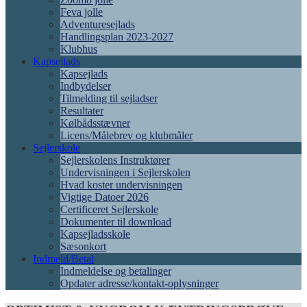
Feva jolle
Adventuresejlads
Handlingsplan 2023-2027
Klubhus
Kapsejlads
Kapsejlads
Indbydelser
Tilmelding til sejladser
Resultater
Kølbådsstævner
Licens/Målebrev og klubmåler
Sejlerskole
Sejlerskolens Instruktører
Undervisningen i Sejlerskolen
Hvad koster undervisningen
Vigtige Datoer 2026
Certificeret Sejlerskole
Dokumenter til download
Kapsejladsskole
Sæsonkort
Indmeld/Betal
Indmeldelse og betalinger
Opdater adresse/kontakt-oplysninger