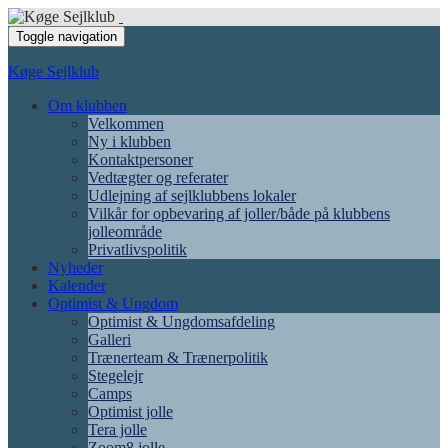
Toggle navigation
Køge Sejlklub
Om klubben
Velkommen
Ny i klubben
Kontaktpersoner
Vedtægter og referater
Udlejning af sejlklubbens lokaler
Vilkår for opbevaring af joller/både på klubbens
jolleområde
Privatlivspolitik
Nyheder
Kalender
Optimist & Ungdom
Optimist & Ungdomsafdeling
Galleri
Trænerteam & Trænerpolitik
Stegelejr
Camps
Optimist jolle
Tera jolle
Zoom8 jolle