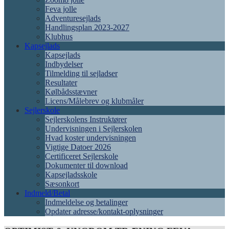
Feva jolle
Adventuresejlads
Handlingsplan 2023-2027
Klubhus
Kapsejlads
Kapsejlads
Indbydelser
Tilmelding til sejladser
Resultater
Kølbådsstævner
Licens/Målebrev og klubmåler
Sejlerskole
Sejlerskolens Instruktører
Undervisningen i Sejlerskolen
Hvad koster undervisningen
Vigtige Datoer 2026
Certificeret Sejlerskole
Dokumenter til download
Kapsejladsskole
Sæsonkort
Indmeld/Betal
Indmeldelse og betalinger
Opdater adresse/kontakt-oplysninger