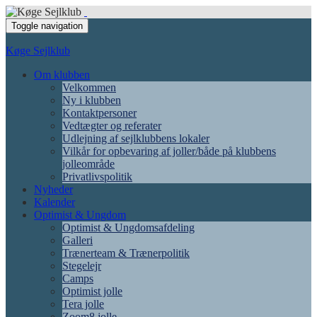
Toggle navigation
Køge Sejlklub
Om klubben
Velkommen
Ny i klubben
Kontaktpersoner
Vedtægter og referater
Udlejning af sejlklubbens lokaler
Vilkår for opbevaring af joller/både på klubbens
jolleområde
Privatlivspolitik
Nyheder
Kalender
Optimist & Ungdom
Optimist & Ungdomsafdeling
Galleri
Trænerteam & Trænerpolitik
Stegelejr
Camps
Optimist jolle
Tera jolle
Zoom8 jolle