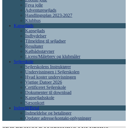
Feva jolle
Adventuresejlads
Handlingsplan 2023-2027
Klubhus
Kapsejlads
Kapsejlads
Indbydelser
Tilmelding til sejladser
Resultater
Kølbådsstævner
Licens/Målebrev og klubmåler
Sejlerskole
Sejlerskolens Instruktører
Undervisningen i Sejlerskolen
Hvad koster undervisningen
Vigtige Datoer 2026
Certificeret Sejlerskole
Dokumenter til download
Kapsejladsskole
Sæsonkort
Indmeld/Betal
Indmeldelse og betalinger
Opdater adresse/kontakt-oplysninger