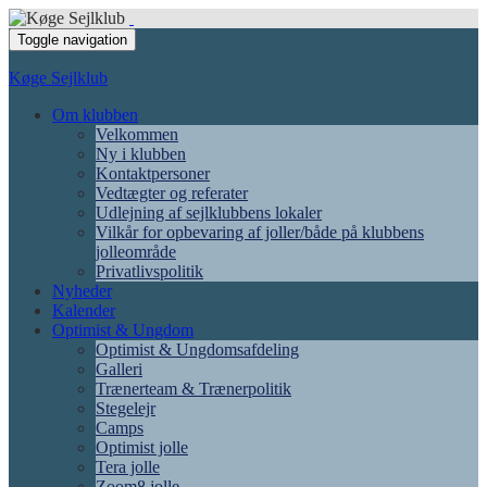
Toggle navigation
Køge Sejlklub
Om klubben
Velkommen
Ny i klubben
Kontaktpersoner
Vedtægter og referater
Udlejning af sejlklubbens lokaler
Vilkår for opbevaring af joller/både på klubbens
jolleområde
Privatlivspolitik
Nyheder
Kalender
Optimist & Ungdom
Optimist & Ungdomsafdeling
Galleri
Trænerteam & Trænerpolitik
Stegelejr
Camps
Optimist jolle
Tera jolle
Zoom8 jolle