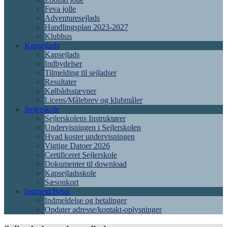
Feva jolle
Adventuresejlads
Handlingsplan 2023-2027
Klubhus
Kapsejlads
Kapsejlads
Indbydelser
Tilmelding til sejladser
Resultater
Kølbådsstævner
Licens/Målebrev og klubmåler
Sejlerskole
Sejlerskolens Instruktører
Undervisningen i Sejlerskolen
Hvad koster undervisningen
Vigtige Datoer 2026
Certificeret Sejlerskole
Dokumenter til download
Kapsejladsskole
Sæsonkort
Indmeld/Betal
Indmeldelse og betalinger
Opdater adresse/kontakt-oplysninger