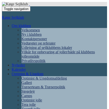
Toggle navigation
Køge Sejlklub
Om klubben
Velkommen
Ny i klubben
Kontaktpersoner
Vedtægter og referater
Udlejning af sejlklubbens lokaler
Vilkår for opbevaring af joller/både på klubbens
jolleområde
Privatlivspolitik
Nyheder
Kalender
Optimist & Ungdom
Optimist & Ungdomsafdeling
Galleri
Trænerteam & Trænerpolitik
Stegelejr
Camps
Optimist jolle
Tera jolle
Zoom8 jolle