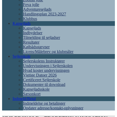
Feva jolle
Adventuresejlads
Handlingsplan 2023-2027
Klubhus
Kapsejlads
Kapsejlads
Indbydelser
Tilmelding til sejladser
Resultater
Kølbådsstævner
Licens/Målebrev og klubmåler
Sejlerskole
Sejlerskolens Instruktører
Undervisningen i Sejlerskolen
Hvad koster undervisningen
Vigtige Datoer 2026
Certificeret Sejlerskole
Dokumenter til download
Kapsejladsskole
Sæsonkort
Indmeld/Betal
Indmeldelse og betalinger
Opdater adresse/kontakt-oplysninger