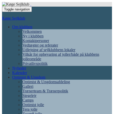
Toggle navigation
Køge Sejlklub
Om klubben
Velkommen
Ny i klubben
Kontaktpersoner
Vedtægter og referater
Udlejning af sejlklubbens lokaler
Vilkår for opbevaring af joller/både på klubbens
jolleområde
Privatlivspolitik
Nyheder
Kalender
Optimist & Ungdom
Optimist & Ungdomsafdeling
Galleri
Trænerteam & Trænerpolitik
Stegelejr
Camps
Optimist jolle
Tera jolle
Zoom8 jolle