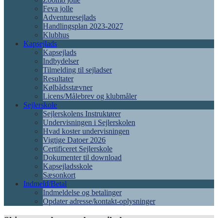
Feva jolle
Adventuresejlads
Handlingsplan 2023-2027
Klubhus
Kapsejlads
Kapsejlads
Indbydelser
Tilmelding til sejladser
Resultater
Kølbådsstævner
Licens/Målebrev og klubmåler
Sejlerskole
Sejlerskolens Instruktører
Undervisningen i Sejlerskolen
Hvad koster undervisningen
Vigtige Datoer 2026
Certificeret Sejlerskole
Dokumenter til download
Kapsejladsskole
Sæsonkort
Indmeld/Betal
Indmeldelse og betalinger
Opdater adresse/kontakt-oplysninger