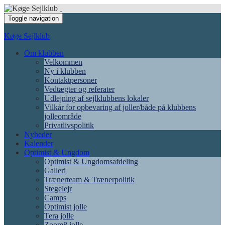
Toggle navigation
Køge Sejlklub
Om klubben
Velkommen
Ny i klubben
Kontaktpersoner
Vedtægter og referater
Udlejning af sejlklubbens lokaler
Vilkår for opbevaring af joller/både på klubbens
jolleområde
Privatlivspolitik
Nyheder
Kalender
Optimist & Ungdom
Optimist & Ungdomsafdeling
Galleri
Trænerteam & Trænerpolitik
Stegelejr
Camps
Optimist jolle
Tera jolle
Zoom8 jolle