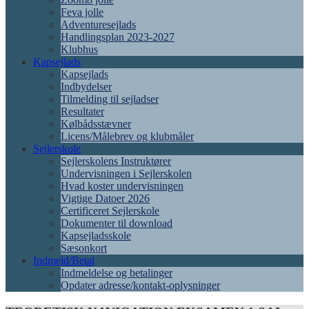
Feva jolle
Adventuresejlads
Handlingsplan 2023-2027
Klubhus
Kapsejlads
Kapsejlads
Indbydelser
Tilmelding til sejladser
Resultater
Kølbådsstævner
Licens/Målebrev og klubmåler
Sejlerskole
Sejlerskolens Instruktører
Undervisningen i Sejlerskolen
Hvad koster undervisningen
Vigtige Datoer 2026
Certificeret Sejlerskole
Dokumenter til download
Kapsejladsskole
Sæsonkort
Indmeld/Betal
Indmeldelse og betalinger
Opdater adresse/kontakt-oplysninger