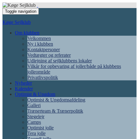
Toggle navigation
Køge Sejlklub
Om klubben
Velkommen
Ny i klubben
Kontaktpersoner
Vedtægter og referater
Udlejning af sejlklubbens lokaler
Vilkår for opbevaring af joller/både på klubbens
jolleområde
Privatlivspolitik
Nyheder
Kalender
Optimist & Ungdom
Optimist & Ungdomsafdeling
Galleri
Trænerteam & Trænerpolitik
Stegelejr
Camps
Optimist jolle
Tera jolle
Zoom8 jolle