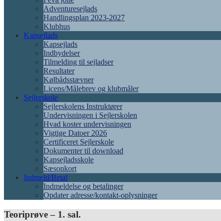
Adventuresejlads
Handlingsplan 2023-2027
Klubhus
Kapsejlads
Kapsejlads
Indbydelser
Tilmelding til sejladser
Resultater
Kølbådsstævner
Licens/Målebrev og klubmåler
Sejlerskole
Sejlerskolens Instruktører
Undervisningen i Sejlerskolen
Hvad koster undervisningen
Vigtige Datoer 2026
Certificeret Sejlerskole
Dokumenter til download
Kapsejladsskole
Sæsonkort
Indmeld/Betal
Indmeldelse og betalinger
Opdater adresse/kontakt-oplysninger
Teoriprøve – 1. sal.