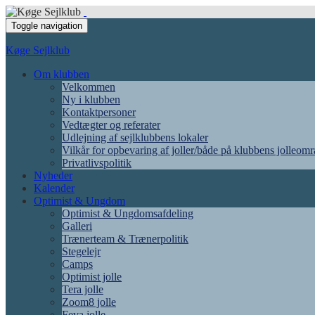
Toggle navigation
Køge Sejlklub
Om klubben
Velkommen
Ny i klubben
Kontaktpersoner
Vedtægter og referater
Udlejning af sejlklubbens lokaler
Vilkår for opbevaring af joller/både på klubbens jolleom
Privatlivspolitik
Nyheder
Kalender
Optimist & Ungdom
Optimist & Ungdomsafdeling
Galleri
Trænerteam & Trænerpolitik
Stegelejr
Camps
Optimist jolle
Tera jolle
Zoom8 jolle
Feva jolle