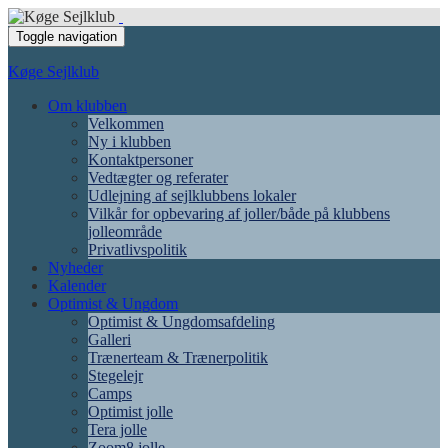
Toggle navigation
Køge Sejlklub
Om klubben
Velkommen
Ny i klubben
Kontaktpersoner
Vedtægter og referater
Udlejning af sejlklubbens lokaler
Vilkår for opbevaring af joller/både på klubbens
jolleområde
Privatlivspolitik
Nyheder
Kalender
Optimist & Ungdom
Optimist & Ungdomsafdeling
Galleri
Trænerteam & Trænerpolitik
Stegelejr
Camps
Optimist jolle
Tera jolle
Zoom8 jolle