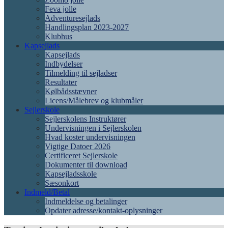
Feva jolle
Adventuresejlads
Handlingsplan 2023-2027
Klubhus
Kapsejlads
Kapsejlads
Indbydelser
Tilmelding til sejladser
Resultater
Kølbådsstævner
Licens/Målebrev og klubmåler
Sejlerskole
Sejlerskolens Instruktører
Undervisningen i Sejlerskolen
Hvad koster undervisningen
Vigtige Datoer 2026
Certificeret Sejlerskole
Dokumenter til download
Kapsejladsskole
Sæsonkort
Indmeld/Betal
Indmeldelse og betalinger
Opdater adresse/kontakt-oplysninger