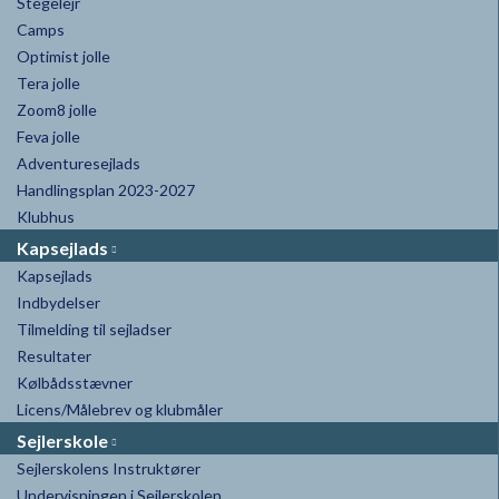
Stegelejr
Camps
Optimist jolle
Tera jolle
Zoom8 jolle
Feva jolle
Adventuresejlads
Handlingsplan 2023-2027
Klubhus
Kapsejlads
Kapsejlads
Indbydelser
Tilmelding til sejladser
Resultater
Kølbådsstævner
Licens/Målebrev og klubmåler
Sejlerskole
Sejlerskolens Instruktører
Undervisningen i Sejlerskolen