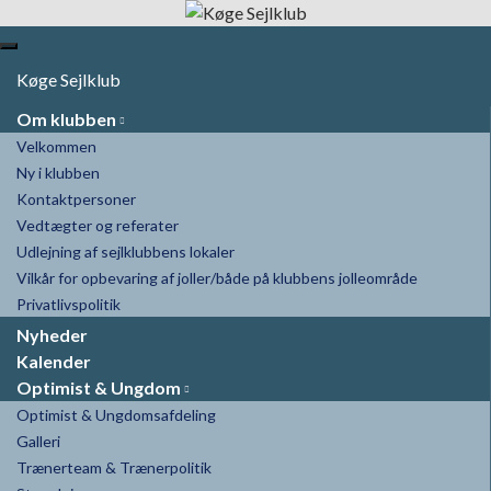
Toggle
navigation
Køge Sejlklub
Om klubben
Velkommen
Ny i klubben
Kontaktpersoner
Vedtægter og referater
Udlejning af sejlklubbens lokaler
Vilkår for opbevaring af joller/både på klubbens jolleområde
Privatlivspolitik
Nyheder
Kalender
Optimist & Ungdom
Optimist & Ungdomsafdeling
Galleri
Trænerteam & Trænerpolitik