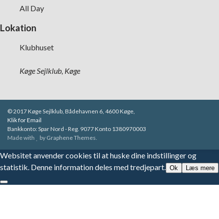
All Day
Lokation
Klubhuset
Køge Sejlklub, Køge
© 2017 Køge Sejlklub, Bådehavnen 6, 4600 Køge,
Klik for Email
Bankkonto: Spar Nord - Reg. 9077 Konto 1380970003
Made with
by
Graphene Themes
.
Websitet anvender cookies til at huske dine indstillinger og
statistik. Denne information deles med tredjepart.
Ok
Læs mere