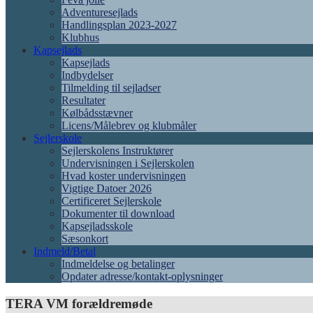
Adventuresejlads
Handlingsplan 2023-2027
Klubhus
Kapsejlads
Kapsejlads
Indbydelser
Tilmelding til sejladser
Resultater
Kølbådsstævner
Licens/Målebrev og klubmåler
Sejlerskole
Sejlerskolens Instruktører
Undervisningen i Sejlerskolen
Hvad koster undervisningen
Vigtige Datoer 2026
Certificeret Sejlerskole
Dokumenter til download
Kapsejladsskole
Sæsonkort
Indmeld/Betal
Indmeldelse og betalinger
Opdater adresse/kontakt-oplysninger
TERA VM forældremøde