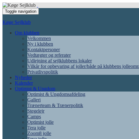
Toggle navigation
Køge Sejlklub
Om klubben
Velkommen
Ny i klubben
Kontaktpersoner
Vedtægter og referater
Udlejning af sejlklubbens lokaler
Vilkår for opbevaring af joller/både på klubbens jolleom
Privatlivspolitik
Nyheder
Kalender
Optimist & Ungdom
Optimist & Ungdomsafdeling
Galleri
Trænerteam & Trænerpolitik
Stegelejr
Camps
Optimist jolle
Tera jolle
Zoom8 jolle
Feva jolle