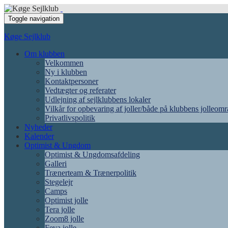
Toggle navigation
Køge Sejlklub
Om klubben
Velkommen
Ny i klubben
Kontaktpersoner
Vedtægter og referater
Udlejning af sejlklubbens lokaler
Vilkår for opbevaring af joller/både på klubbens jolleom
Privatlivspolitik
Nyheder
Kalender
Optimist & Ungdom
Optimist & Ungdomsafdeling
Galleri
Trænerteam & Trænerpolitik
Stegelejr
Camps
Optimist jolle
Tera jolle
Zoom8 jolle
Feva jolle