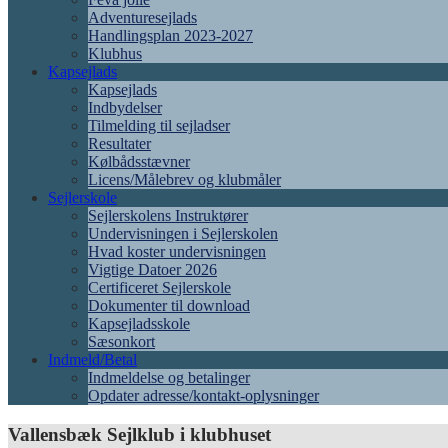
Adventuresejlads
Handlingsplan 2023-2027
Klubhus
Kapsejlads
Kapsejlads
Indbydelser
Tilmelding til sejladser
Resultater
Kølbådsstævner
Licens/Målebrev og klubmåler
Sejlerskole
Sejlerskolens Instruktører
Undervisningen i Sejlerskolen
Hvad koster undervisningen
Vigtige Datoer 2026
Certificeret Sejlerskole
Dokumenter til download
Kapsejladsskole
Sæsonkort
Indmeld/Betal
Indmeldelse og betalinger
Opdater adresse/kontakt-oplysninger
Vallensbæk Sejlklub i klubhuset