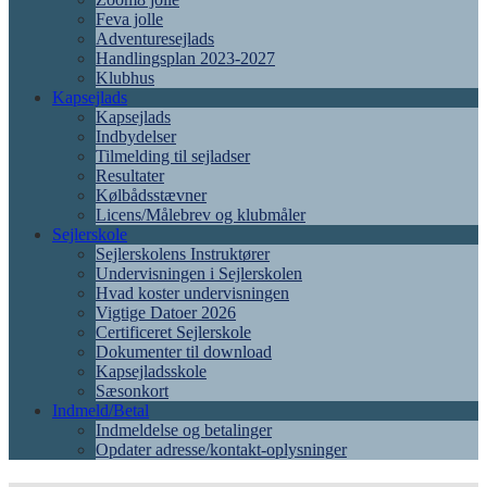
Feva jolle
Adventuresejlads
Handlingsplan 2023-2027
Klubhus
Kapsejlads
Kapsejlads
Indbydelser
Tilmelding til sejladser
Resultater
Kølbådsstævner
Licens/Målebrev og klubmåler
Sejlerskole
Sejlerskolens Instruktører
Undervisningen i Sejlerskolen
Hvad koster undervisningen
Vigtige Datoer 2026
Certificeret Sejlerskole
Dokumenter til download
Kapsejladsskole
Sæsonkort
Indmeld/Betal
Indmeldelse og betalinger
Opdater adresse/kontakt-oplysninger