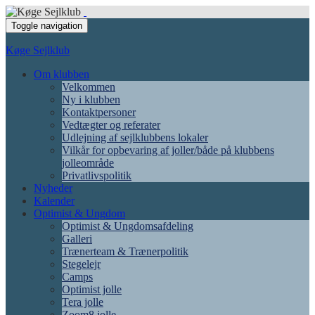
Toggle navigation
Køge Sejlklub
Om klubben
Velkommen
Ny i klubben
Kontaktpersoner
Vedtægter og referater
Udlejning af sejlklubbens lokaler
Vilkår for opbevaring af joller/både på klubbens
jolleområde
Privatlivspolitik
Nyheder
Kalender
Optimist & Ungdom
Optimist & Ungdomsafdeling
Galleri
Trænerteam & Trænerpolitik
Stegelejr
Camps
Optimist jolle
Tera jolle
Zoom8 jolle